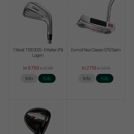
Titleist T100 2025 - 6 Køller (På
Evnroll Neo Classic ER2 Satin
Lager)
kr.8 769
kr.2 719
kr.10 199
kr.3 679
Info
Køb
Info
Køb