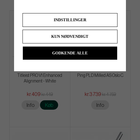
INDSTILLINGER
KUN NØDVENDIGT
GODKENDE ALLE
Titleist PRO V1 Enhanced
Ping PLD Milled AS Oslo C
Alignment - White
kr.409
kr.3 739
kr.449
kr.4 759
Info
Køb
Info