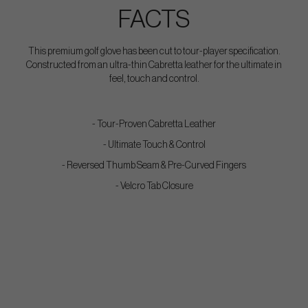
FACTS
This premium golf glove has been cut to tour-player specification.
Constructed from an ultra-thin Cabretta leather for the ultimate in
feel, touch and control.
- Tour-Proven Cabretta Leather
- Ultimate Touch & Control
- Reversed Thumb Seam & Pre-Curved Fingers
- Velcro Tab Closure