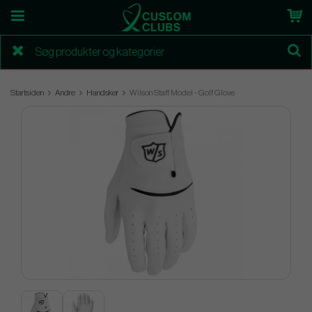
Startsiden
Andre
Handsker
Wilson Staff Model - Golf Glove