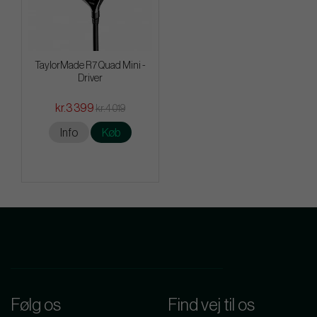
TaylorMade R7 Quad Mini -
Driver
kr.3 399
kr.4 019
Info
Køb
Følg os
Find vej til os