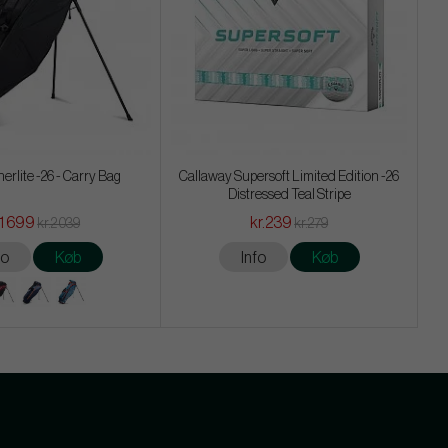
erlite -26 - Carry Bag
Callaway Supersoft Limited Edition -26
Distressed Teal Stripe
.1 699
kr.239
kr.2 039
kr.279
fo
Køb
Info
Køb