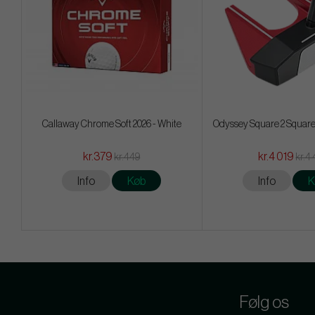
Callaway Chrome Soft 2026 - White
Odyssey Square 2 Square
kr.379
kr.4 019
kr.449
kr.4 
Info
Køb
Info
K
Følg os