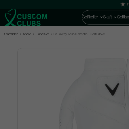
F
Golfkøller
Skaft
Golfba
Startsiden
Andre
Handsker
Callaway Tour Authentic - Golf Glove