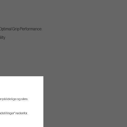
 Optimal Grip Performance.
lity
r pålidelige og sikre.
ndstillinger" nedenfor.