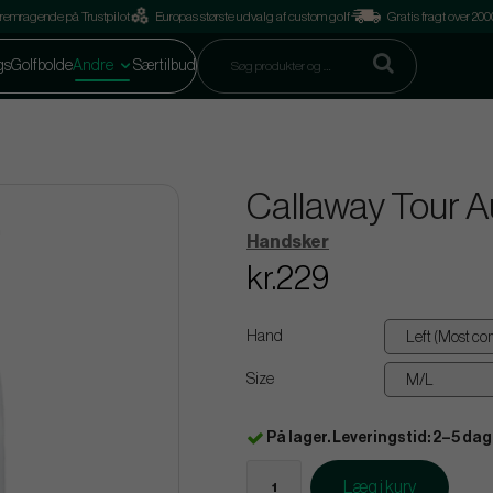
remragende på Trustpilot
Europas største udvalg af custom golf
Gratis fragt over 2
gs
Golfbolde
Andre
Særtilbud
Callaway Tour Au
Handsker
kr.229
Hand
Size
På lager. Leveringstid: 2–5 dag
Læg i kurv