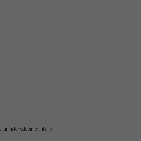
or unmatched comfort, fit and