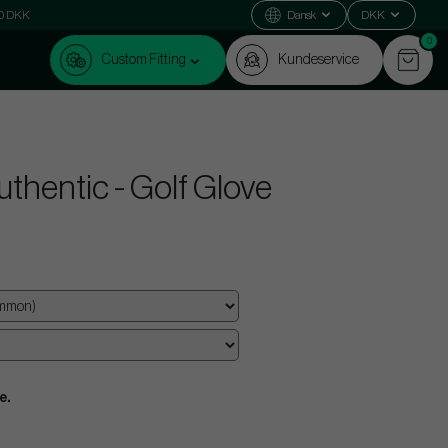
000 DKK
Dansk
DKK
0
Custom Fitting
Kundeservice
thentic - Golf Glove
e.