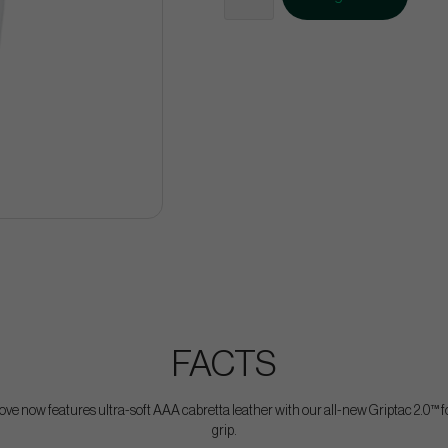
FACTS
ve now features ultra-soft AAA cabretta leather with our all-new Griptac 2.0™ f
grip.