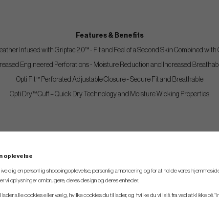
Features & Benefits
eather Infused with Griptac 2.0™ - Fit and Feel of a Second Skin Combined with
reased Engineered Perforations - Moisture Reduction and Increased Breathabi
Opti Fit™ Perforated Adjustable Closure - Secure Fit and Breathable
Opti Dry™ Cuff – Quick Dry Technology and Moisture Wicking Properties
n oplevelse
 give dig en personlig shoppingoplevelse, personlig annoncering og for at holde vores hjemmeside
ler vi oplysninger om brugere, deres design og deres enheder.
llader alle cookies eller vælg, hvilke cookies du tillader, og hvilke du vil slå fra ved at klikke på "I