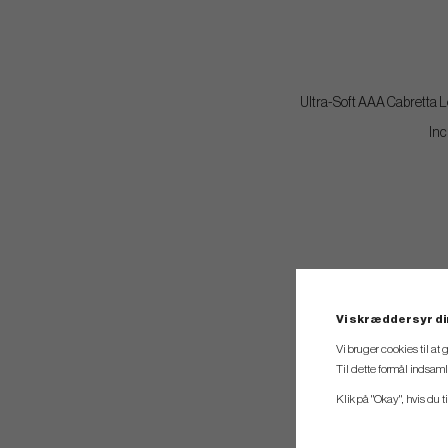
Ultra-Soft AAA Cabretta L
Inc
Vi skræddersyr di
Vi bruger cookies til at
Til dette formål indsam
Klik på "Okay", hvis du ti