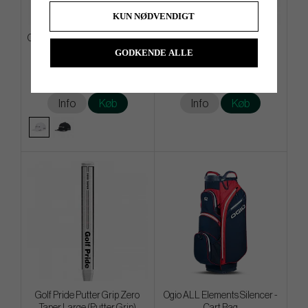
KUN NØDVENDIGT
Callaway Quantum Adjustable
Winn ProX 1.32 2023 Black
Cap
Putter Grip (Putter Grip)
GODKENDE ALLE
kr.209
kr.189
kr.239
kr.259
Info
Køb
Info
Køb
Golf Pride Putter Grip Zero
Ogio ALL Elements Silencer -
Taper Large (Putter Grip)
Cart Bag