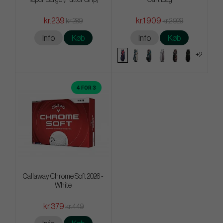
kr.239
kr.1 909
kr.289
kr.2 929
Info
Køb
Info
Køb
+2
4 FOR 3
Callaway Chrome Soft 2026 -
White
kr.379
kr.449