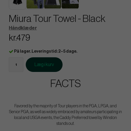
Miura Tour Towel - Black
Håndklæder
kr.479
På lager. Leveringstid: 2–5 dage.
Læg i kurv
FACTS
Favored by the majority of Tour players in the PGA, LPGA, and
Senior PGA, as well as widely embraced by amateurs participating in
local and USGA events, the Caddy Preferred towel by Winston
stands out.