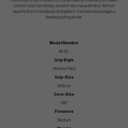
numerous OEMs. Crafted from Excel material, it delivers unrivaled
comfort, touch sensitivity, and anti-slip characteristics. With an
expertly fine-tuned design and pattern, it actively encourages a
flawless putting stroke.
Model Number
68-BL
Grip Style
Midsize Pistol
Grip-Size
Midsize
Core-Size
.590"
Firmness
Medium