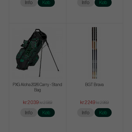
Info
Køb
Info
Køb
PXG Aloha 2026 Carry - Stand
BGT Brava
Bag
kr.2 039
kr.2 249
kr.2 589
kr.2 989
Info
Køb
Info
Køb