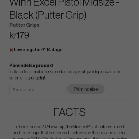
Winn Excel Pistol Midsize -
Black (Putter Grip)
Putter Grips
kr.179
Leveringstid: 7-14 dage.
Påmindelse produkt
Indtast din e-mailadresse nedenfor, og vi vil give dig besked, når
varen er tilgængelig!
Påmindelse
FACTS
In the extensive 2024 revamp, the Midsize Pistol features a tried-
and-true shape that has earned its stripes on the tour and among