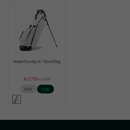
Vessel Sunday III - Stand Bag
kr.2 719
kr.3 199
Info
Køb