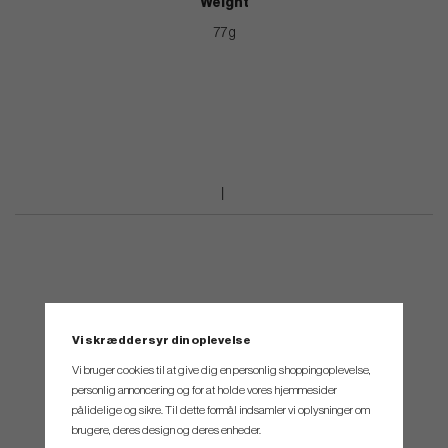
Weight
77 g
Vi skræddersyr din oplevelse
Vi bruger cookies til at give dig en personlig shoppingoplevelse,
personlig annoncering og for at holde vores hjemmesider
pålidelige og sikre. Til dette formål indsamler vi oplysninger om
brugere, deres design og deres enheder.