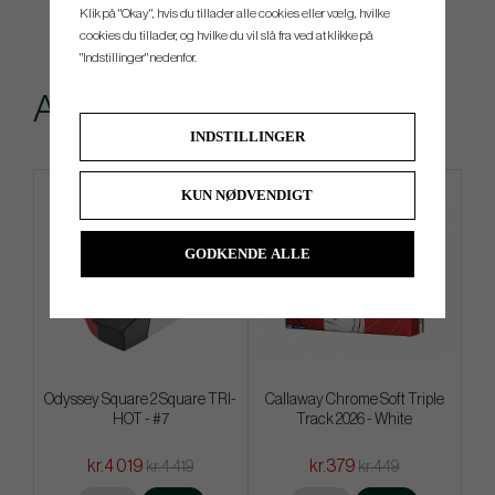
Klik på "Okay", hvis du tillader alle cookies eller vælg, hvilke
cookies du tillader, og hvilke du vil slå fra ved at klikke på
"Indstillinger" nedenfor.
Andre købte også
INDSTILLINGER
KUN NØDVENDIGT
4 FOR 3
GODKENDE ALLE
Odyssey Square 2 Square TRI-
Callaway Chrome Soft Triple
HOT - #7
Track 2026 - White
kr.4 019
kr.379
kr.4 419
kr.449