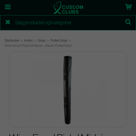
Startsiden
Andre
Grips
Putter Grips
Winn Excel Pistol Midsize - Black (Putter Grip)