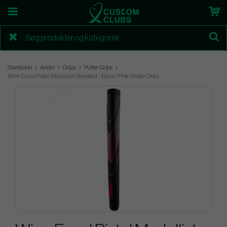
Startsiden
Andre
Grips
Putter Grips
Winn Excel Pistol Medallist Standard - Black/Pink (Putter Grip)