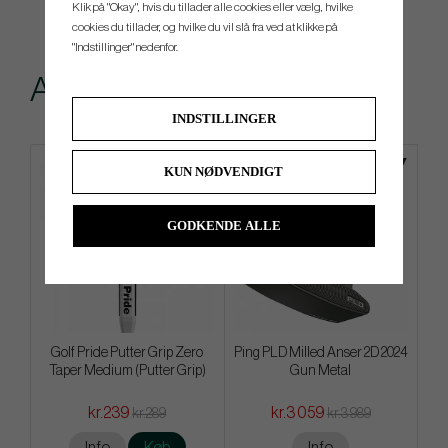
Klik på "Okay", hvis du tillader alle cookies eller vælg, hvilke
cookies du tillader, og hvilke du vil slå fra ved at klikke på
"Indstillinger" nedenfor.
Andre købte også
INDSTILLINGER
KUN NØDVENDIGT
GODKENDE ALLE
Golf Pride Putter Grip Zero
Ping PLD Milled Anser 2D 2024
Taper Medium (Putter Grip)
Gun Metal
kr.239
kr.3 059
kr.289
kr.3 989