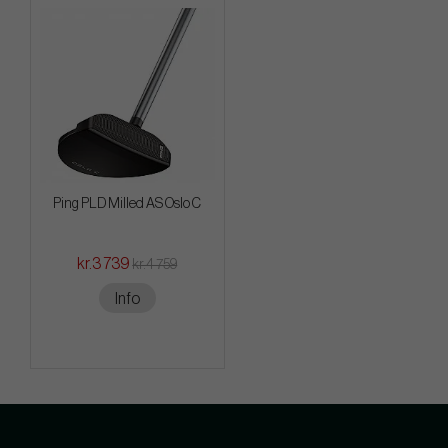
Ping PLD Milled AS Oslo C
kr.3 739
kr.4 759
Info