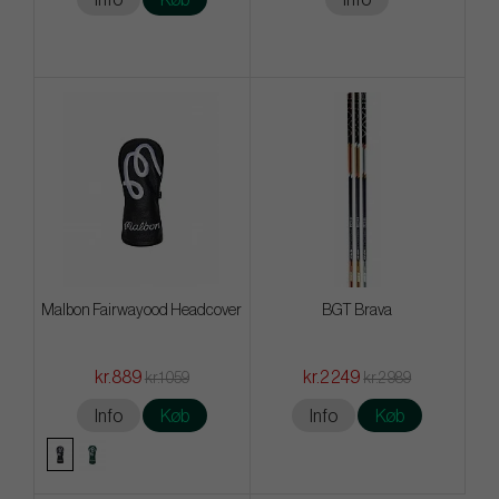
Info
Køb
Info
Malbon Fairwayood Headcover
BGT Brava
kr.889
kr.2 249
kr.1 059
kr.2 989
Info
Køb
Info
Køb