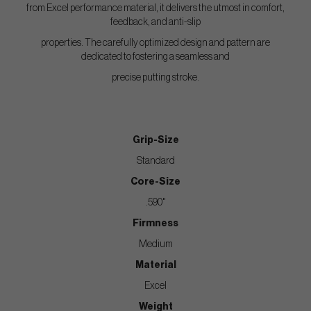
from Excel performance material, it delivers the utmost in comfort,
feedback, and anti-slip
properties. The carefully optimized design and pattern are
dedicated to fostering a seamless and
precise putting stroke.
Grip-Size
Standard
Core-Size
.590"
Firmness
Medium
Material
Excel
Weight