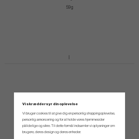
59 g
Vi skræddersyr din oplevelse
Vi bruger cookies til at give dig en personlig shoppingoplevelse,
personlig annoncering og for at holde vores hjemmesider
pålidelige og sikre. Til dette formål indsamler vi oplysninger om
brugere, deres design og deres enheder.