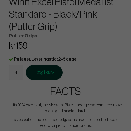
Winn Excel Pistol Medallist
Standard - Black/Pink
(Putter Grip)
Putter Grips
kr.159
På lager. Leveringstid: 2–5 dage.
Læg i kurv
FACTS
In its 2024 overhaul, the Medallist Pistol undergoes a comprehensive
redesign. This standard-
sized putter grip boasts soft edges and a well-established track
record for performance. Crafted