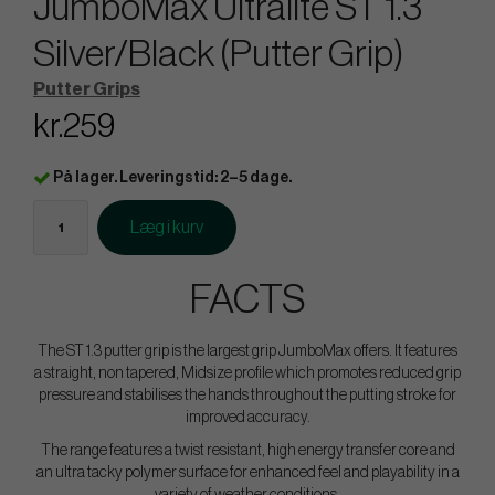
JumboMax Ultralite ST 1.3
Silver/Black (Putter Grip)
Putter Grips
kr.259
På lager. Leveringstid: 2–5 dage.
Læg i kurv
FACTS
The ST 1.3 putter grip is the largest grip JumboMax offers. It features
a straight, non tapered, Midsize profile which promotes reduced grip
pressure and stabilises the hands throughout the putting stroke for
improved accuracy.
The range features a twist resistant, high energy transfer core and
an ultra tacky polymer surface for enhanced feel and playability in a