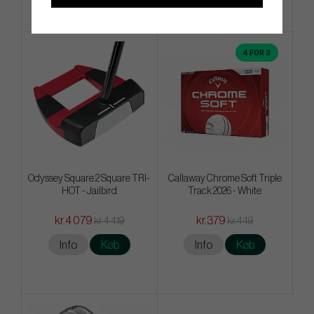
4 FOR 3
Odyssey Square 2 Square TRI-
Callaway Chrome Soft Triple
HOT - Jailbird
Track 2026 - White
kr.4 079
kr.379
kr.4 419
kr.449
Info
Køb
Info
Køb