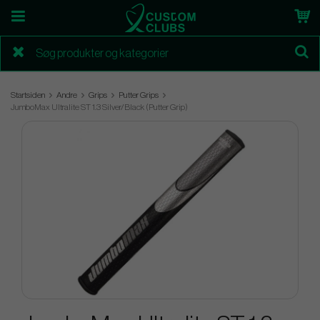
Startsiden
Andre
Grips
Putter Grips
JumboMax Ultralite ST 1.3 Silver/Black (Putter Grip)