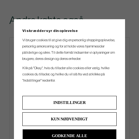
Andre købte også
Vi skræddersyr din oplevelse
Vi bruger cookies til at give dig en personlig shoppingoplevelse,
personlig annoncering og for at holde vores hjemmesider
pålidelige og sikre. Til dette formål indsamler vi oplysninger om
brugere, deres design og deres enheder.
Klik på "Okay", hvis du tillader alle cookies eller vælg, hvilke
cookies du tillader, og hvilke du vil slå fra ved at klikke på
"Indstillinger" nedenfor.
Mizuno Tour Vent Cap
Titleist Practice Ball bag -
INDSTILLINGER
Black/White
KUN NØDVENDIGT
kr.239
kr.579
kr.279
kr.679
Info
Køb
Info
Køb
GODKENDE ALLE