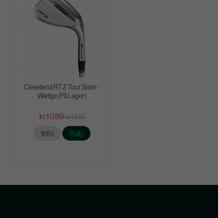
Cleveland RTZ Tour Satin -
Wedge (På Lager)
kr.1 089
kr.1 349
Info
Køb