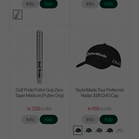
Info
Køb
Info
Køb
Golf Pride Putter Grip Zero
TaylorMade Tour Preferred
Taper Medium (Putter Grip)
Radar 2026 Qi4D Cap
kr.239
kr.169
kr.289
kr.249
Info
Køb
Info
Køb