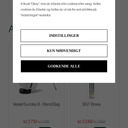
Klik på "Okay", hvis du tillader alle cookies eller vælg, hvilke
cookies du tillader, og hvilke du vil slå fra ved at klikke på
"Indstillinger" nedenfor.
Andre købte også
INDSTILLINGER
KUN NØDVENDIGT
GODKENDE ALLE
Vessel Sunday III - Stand Bag
BGT Brava
kr.2 719
kr.2 249
kr.3 199
kr.2 989