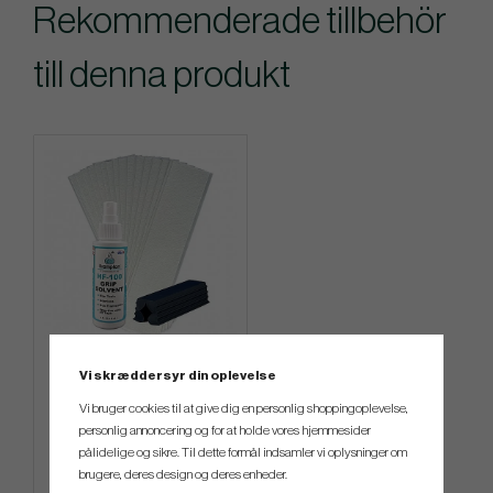
Rekommenderade tillbehör
till denna produkt
Regripping kit - Brampton
Vi skræddersyr din oplevelse
Vi bruger cookies til at give dig en personlig shoppingoplevelse,
kr.169
personlig annoncering og for at holde vores hjemmesider
pålidelige og sikre. Til dette formål indsamler vi oplysninger om
Info
Køb
brugere, deres design og deres enheder.