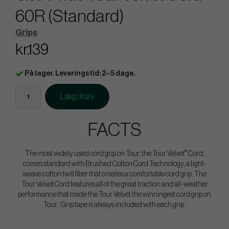
60R (Standard)
Grips
kr.139
På lager. Leveringstid: 2–5 dage.
Læg i kurv
FACTS
®
The most widely used cord grip on Tour, the Tour Velvet
Cord,
comes standard with Brushed Cotton Cord Technology, a tight-
weave cotton twill fiber that creates a comfortable cord grip. The
Tour Velvet Cord features all of the great traction and all-weather
performance that made the Tour Velvet the winningest cord grip on
Tour.. Grip tape is always included with each grip.