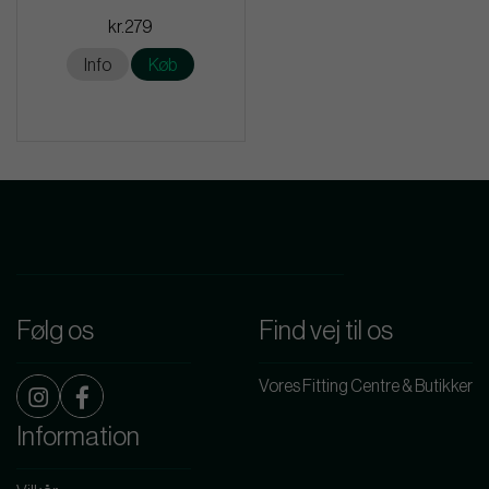
kr.279
Info
Køb
Følg os
Find vej til os
Vores Fitting Centre & Butikker
Information