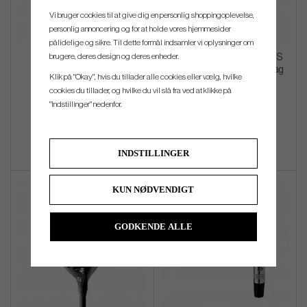
Vi bruger cookies til at give dig en personlig shoppingoplevelse,
personlig annoncering og for at holde vores hjemmesider
pålidelige og sikre. Til dette formål indsamler vi oplysninger om
brugere, deres design og deres enheder.
Evnroll ER1TS
Callaway 'Limited Edition' US
OPEN Golf Staff Bag - Tourbag
Klik på "Okay", hvis du tillader alle cookies eller vælg, hvilke
cookies du tillader, og hvilke du vil slå fra ved at klikke på
kr.3 269
kr.6 119
kr.11 559
"Indstillinger" nedenfor.
Info
Køb
Info
Køb
INDSTILLINGER
KUN NØDVENDIGT
GODKENDE ALLE