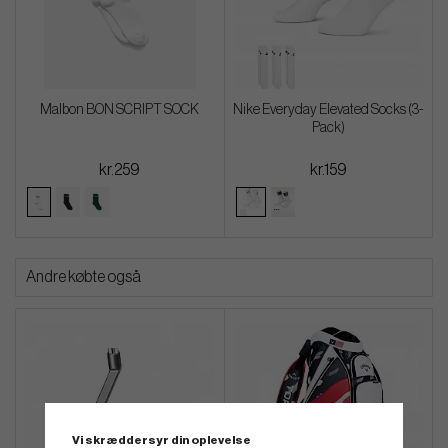
Malbon BON SCRIPT SOCK
Nike Everyday Elevated Socks (3-
Pack)
kr.259
kr.159
Andre købte også
Vi skræddersyr din oplevelse