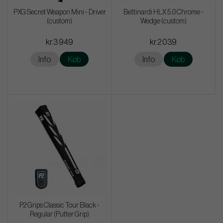
PXG Secret Weapon Mini - Driver
Bettinardi HLX 5.0 Chrome -
(custom)
Wedge (custom)
kr.3 949
kr.2 039
Info
Køb
Info
Køb
P2 Grips Classic Tour Black -
Regular (Putter Grip)