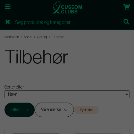
Startsiden
Andre
Golftøj
Tilbehør
Tilbehør
Sorter efter
Filter
Varemærke
Ryd filter