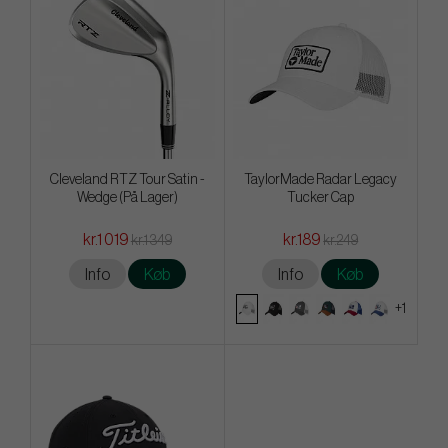
Cleveland RTZ Tour Satin -
TaylorMade Radar Legacy
Wedge (På Lager)
Tucker Cap
kr.1 019
kr.189
kr.1 349
kr.249
Info
Køb
Info
Køb
+1