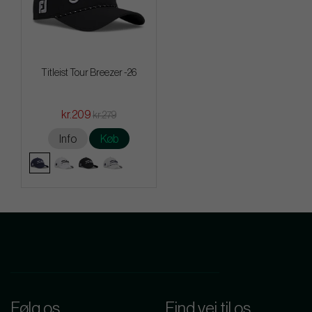
Titleist Tour Breezer -26
kr.209
kr.279
Info
Køb
Følg os
Find vej til os