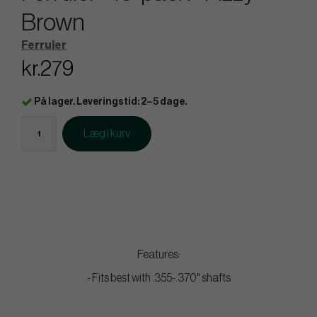
Brown
Ferruler
kr.279
På lager. Leveringstid: 2–5 dage.
Læg i kurv
Features:
- Fits best with .355-.370" shafts