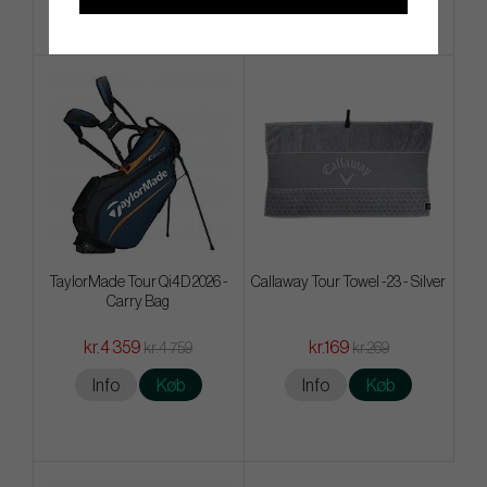
TaylorMade Tour Qi4D 2026 -
Callaway Tour Towel -23 - Silver
Carry Bag
kr.4 359
kr.169
kr.4 759
kr.269
Info
Køb
Info
Køb