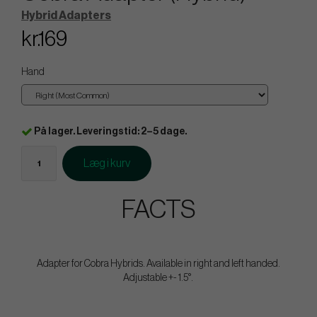
Hybrid Adapters
kr.169
Hand
På lager. Leveringstid: 2–5 dage.
Læg i kurv
FACTS
Adapter for Cobra Hybrids. Available in right and left handed.
Adjustable +- 1.5°.