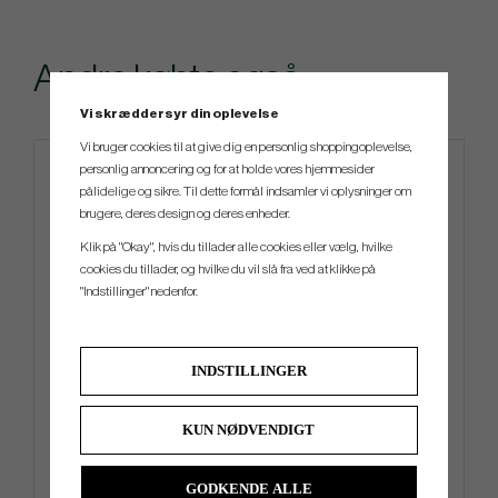
Andre købte også
Vi skræddersyr din oplevelse
Vi bruger cookies til at give dig en personlig shoppingoplevelse,
personlig annoncering og for at holde vores hjemmesider
4 FOR 3
pålidelige og sikre. Til dette formål indsamler vi oplysninger om
brugere, deres design og deres enheder.
Klik på "Okay", hvis du tillader alle cookies eller vælg, hvilke
cookies du tillader, og hvilke du vil slå fra ved at klikke på
"Indstillinger" nedenfor.
INDSTILLINGER
Mizuno Pro S - White
Ogio Alpha Slim Travel Cover
KUN NØDVENDIGT
kr.359
kr.1 699
kr.429
kr.2 039
Info
Køb
Info
Køb
GODKENDE ALLE