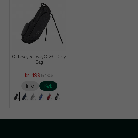
Callaway Fairway C -26 - Carry
Bag
kr.1 499
kr.1 909
Info
Køb
+1