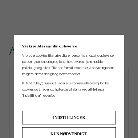
Vi skræddersyr din oplevelse
Andre købte også
Vi bruger cookies til at give dig en personlig shoppingoplevelse,
personlig annoncering og for at holde vores hjemmesider
pålidelige og sikre. Til dette formål indsamler vi oplysninger om
brugere, deres design og deres enheder.
4 FOR 3
Klik på "Okay", hvis du tillader alle cookies eller vælg, hvilke
cookies du tillader, og hvilke du vil slå fra ved at klikke på
"Indstillinger" nedenfor.
INDSTILLINGER
Srixon Q-STAR Ultispeed -
TaylorMade Storm Dry -26 -
KUN NØDVENDIGT