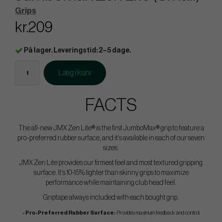
Grips
kr.209
På lager. Leveringstid: 2–5 dage.
Læg i kurv
FACTS
The all-new JMX Zen Lite® is the first JumboMax® grip to feature a
pro-preferred rubber surface, and it’s available in each of our seven
sizes.
JMX Zen Lite provides our firmest feel and most textured gripping
surface. It’s 10-15% lighter than skinny grips to maximize
performance while maintaining club head feel.
Griptape always included with each bought grip.
- Pro-Preferred Rubber Surface:
Provides maximum feedback and control.