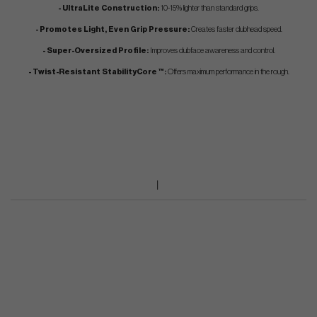
- UltraLite Construction:
10-15% lighter than standard grips.
- Promotes Light, Even Grip Pressure:
Creates faster clubhead speed.
- Super-Oversized Profile:
Improves clubface awareness and control.
- Twist-Resistant StabilityCore ™:
Offers maximum performance in the rough.