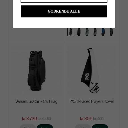
White
Cart Bag
GODKENDE ALLE
kr.209
kr.2 719
kr.279
kr.3 399
Info
Køb
Info
Køb
Vessel Lux Cart - Cart Bag
PXG 2-Faced Players Towel
kr.3 739
kr.309
kr.4 459
kr.409